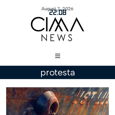
August 7, 2026
22
:
08
protesta