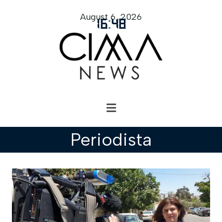
August 6, 2026
16
:
48
Periodista