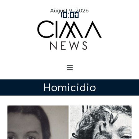
August 9, 2026
10
:
00
Homicidio