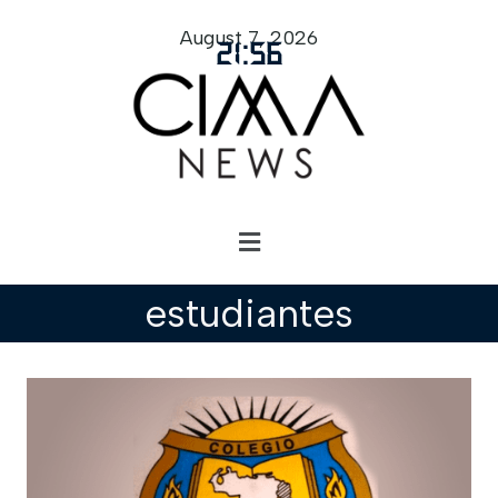
August 7, 2026
21
:
56
estudiantes