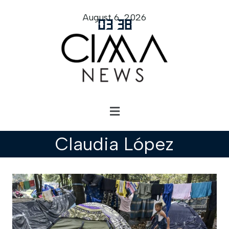
August 6, 2026
03
:
38
Claudia López