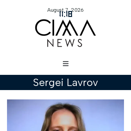
August 7, 2026
11
:
18
Sergei Lavrov