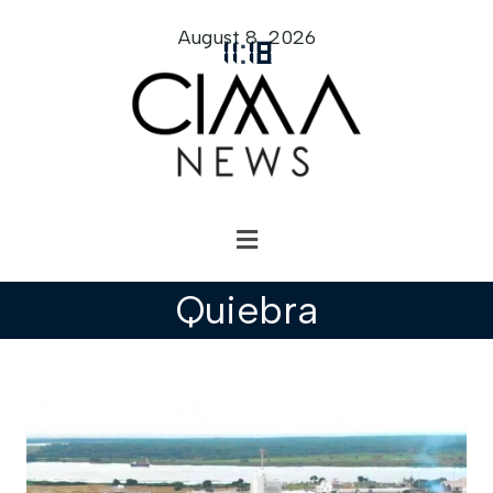
August 8, 2026
11
:
18
Quiebra