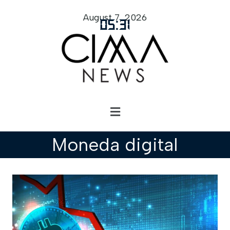
August 7, 2026
05
:
31
Moneda digital