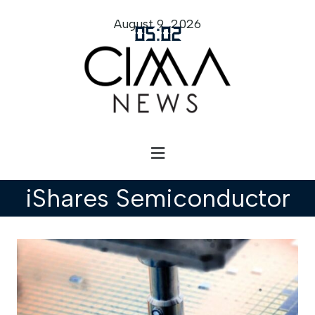
August 9, 2026
05
:
02
iShares Semiconductor