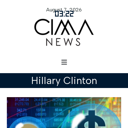
August 7, 2026
03
:
22
Hillary Clinton