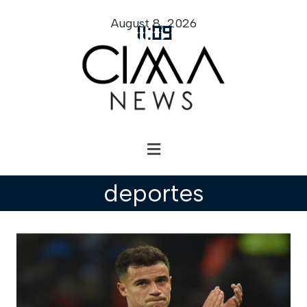
August 8, 2026
11
:
09
deportes