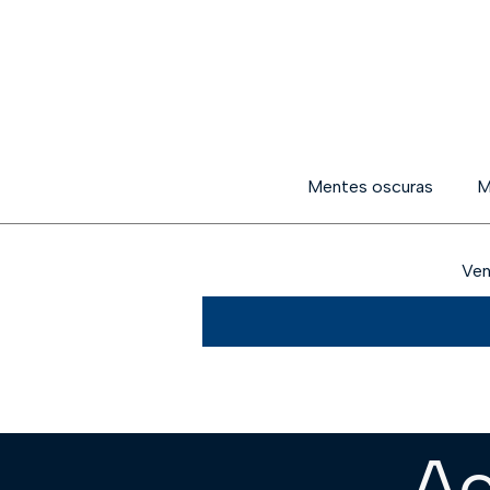
Mentes oscuras
M
Ven
Ac