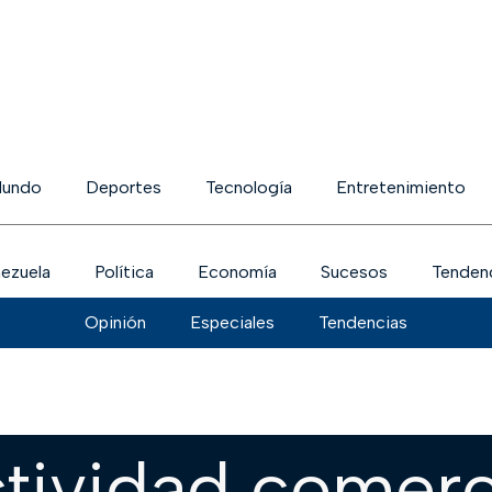
undo
Deportes
Tecnología
Entretenimiento
ezuela
Política
Economía
Sucesos
Tenden
Opinión
Especiales
Tendencias
tividad comerc