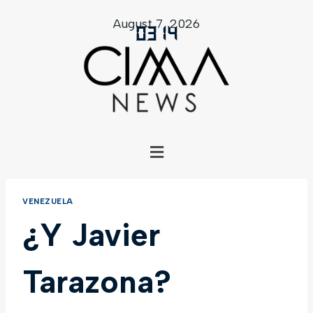
August 7, 2026
03
:
14
VENEZUELA
¿Y Javier
Tarazona?