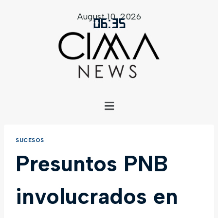
August 10, 2026
06
:
35
SUCESOS
Presuntos PNB
involucrados en