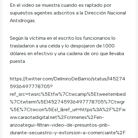
En el video se muestra cuando es raptado por
supuestos agentes adscritos a la Dirección Nacional
Antidrogas.
Según la víctima en el escrito los funcionarios lo
trasladaron a una celda y lo despojaron de 1.000
dólares en efectivo y una cadena de oro que llevaba
puesta.
https://twitter.com/DelmiroDeBarrio/status/145274
5936497778705?
ref_src=twsrc%5Etfw%7Ctwcamp%5Etweetembed
%7Ctwterm%5E1452745936497778705%7Ctwgr
%5E%7Ctwcon%5Es1_&ref_url=https%3A%2F%2Fw
ww.caraotadigital.net%2Fcrimenes%2Fen-
anzoategui-filtran-video-de-presuntos-pnb-
durante-secuestro-y-extorsion-a-comerciante%2F