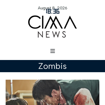
August 8, 2026
18
:
36
Zombis