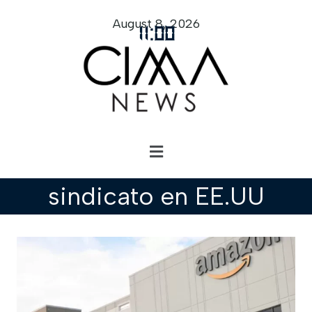
August 8, 2026
11
:
00
sindicato en EE.UU