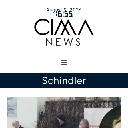
August 9, 2026
16
:
55
Schindler