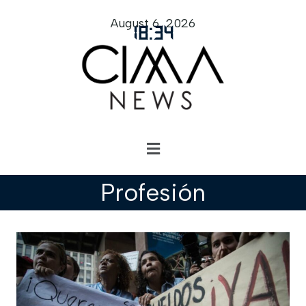
August 6, 2026
18
:
34
Profesión