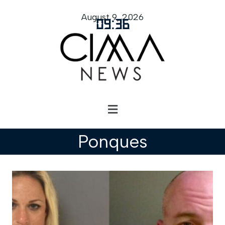
August 9, 2026
09
:
36
Ponques