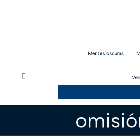
Mentes oscuras
M
Ven
omisió