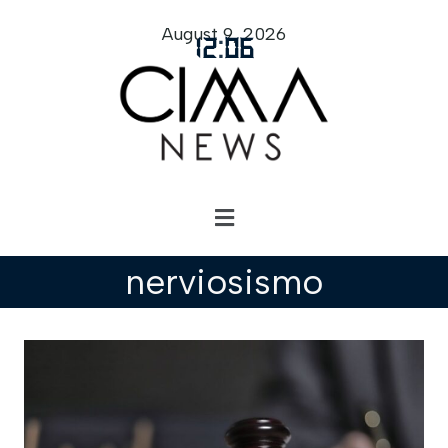
August 9, 2026
12
:
06
nerviosismo