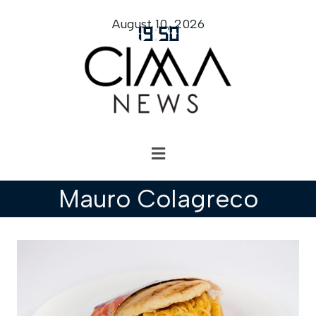
August 10, 2026
19
:
50
Mauro Colagreco