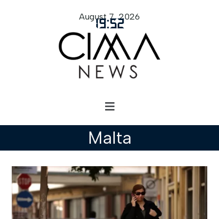
August 7, 2026
19
:
52
Malta