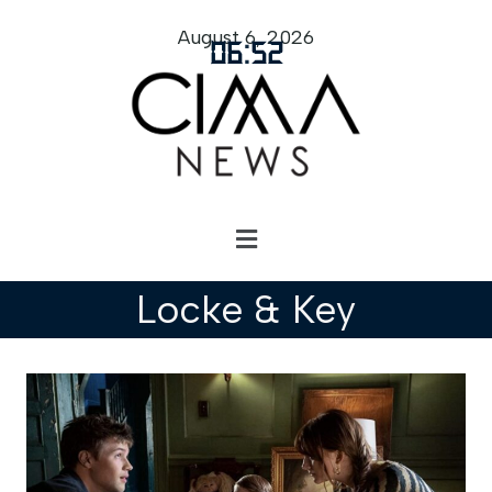
August 6, 2026
06
:
52
Locke & Key