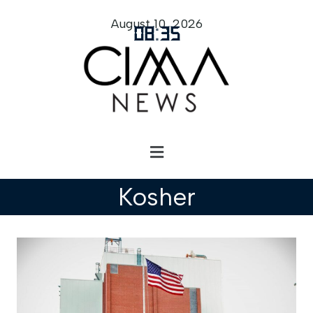
August 10, 2026
08
:
35
Kosher