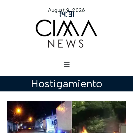
August 9, 2026
14
:
31
Hostigamiento