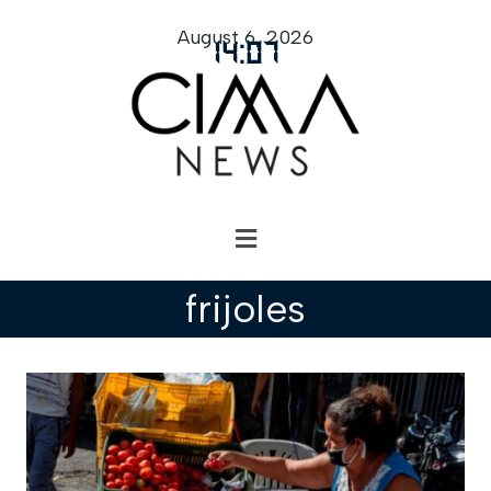
August 6, 2026
14
:
07
frijoles