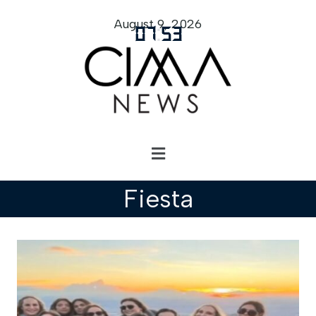
August 9, 2026
07
:
53
Fiesta