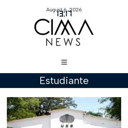
August 6, 2026
13
:
17
Estudiante