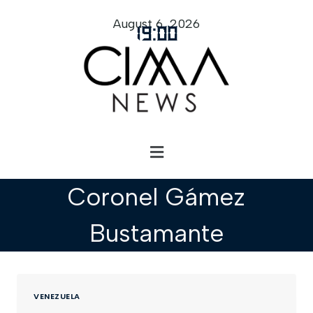
August 6, 2026
19
:
00
Coronel Gámez
Bustamante
VENEZUELA