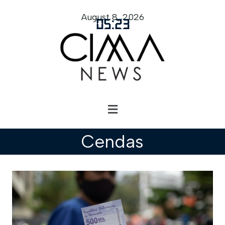
August 8, 2026
05
:
23
Cendas