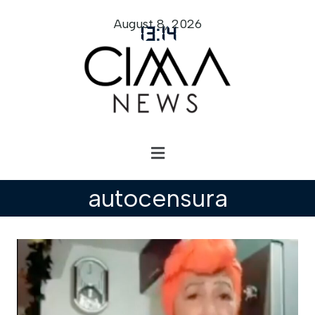
August 8, 2026
13
:
14
autocensura