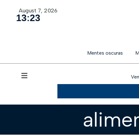
August 7, 2026
13
:
23
Mentes oscuras
M
Ven
alime