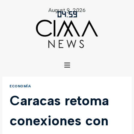
August 9, 2026
04
:
59
ECONOMÍA
Caracas retoma
conexiones con