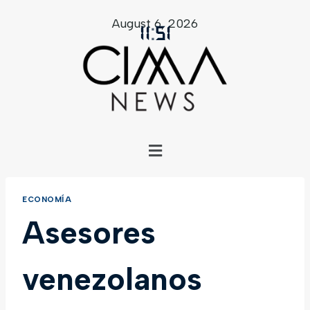
August 6, 2026
11
:
51
ECONOMÍA
Asesores
venezolanos