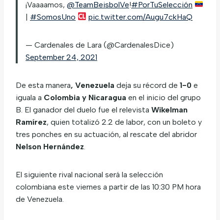
¡Vaaaamos,
@TeamBeisbolVe
!
#PorTuSelección
|
#SomosUno
pic.twitter.com/Augu7ckHaQ
— Cardenales de Lara (@CardenalesDice)
September 24, 2021
De esta manera
, Venezuela
deja su récord de
1-0
e
iguala a
Colombia y Nicaragua
en el inicio del grupo
B. El ganador del duelo fue el relevista
Wikelman
Ramírez
, quien totalizó 2.2 de labor, con un boleto y
tres ponches en su actuación, al rescate del abridor
Nelson Hernández
.
El siguiente rival nacional será la selección
colombiana este viernes a partir de las 10:30 PM hora
de Venezuela.