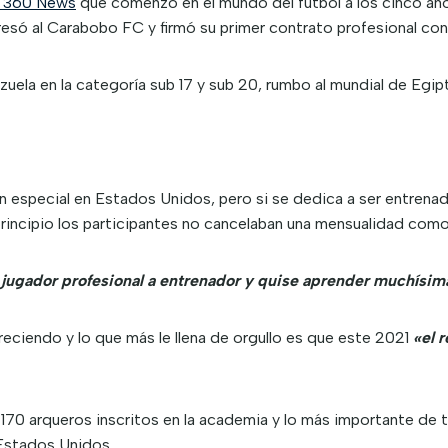
 360 News
que comenzó en el mundo del fútbol a los cinco año
gresó al Carabobo FC y firmó su primer contrato profesional co
uela en la categoría sub 17 y sub 20, rumbo al mundial de Egi
en especial en Estados Unidos, pero si se dedica a ser entre
rincipio los participantes no cancelaban una mensualidad como 
gador profesional a entrenador y quise aprender muchísimas
eciendo y lo que más le llena de orgullo es que este 2021
«el 
0 arqueros inscritos en la academia y lo más importante de t
 Estados Unidos.