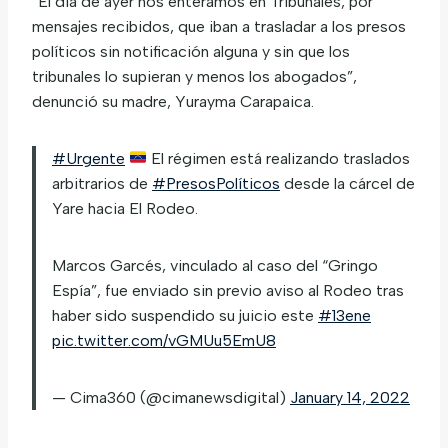
“El día de ayer nos enteramos en Tribunales, por
mensajes recibidos, que iban a trasladar a los presos
políticos sin notificación alguna y sin que los
tribunales lo supieran y menos los abogados”,
denunció su madre, Yurayma Carapaica.
#Urgente
El régimen está realizando traslados
arbitrarios de
#PresosPolíticos
desde la cárcel de
Yare hacia El Rodeo.
Marcos Garcés, vinculado al caso del “Gringo
Espía”, fue enviado sin previo aviso al Rodeo tras
haber sido suspendido su juicio este
#13ene
pic.twitter.com/vGMUu5EmU8
— Cima360 (@cimanewsdigital)
January 14, 2022