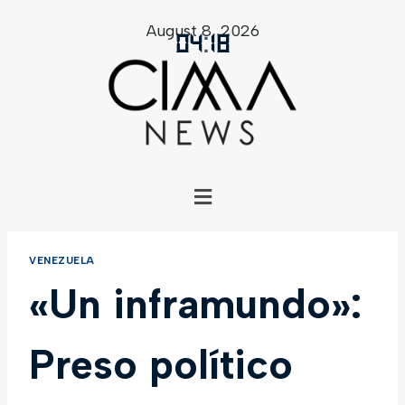
August 8, 2026
04
:
18
VENEZUELA
«Un inframundo»:
Preso político