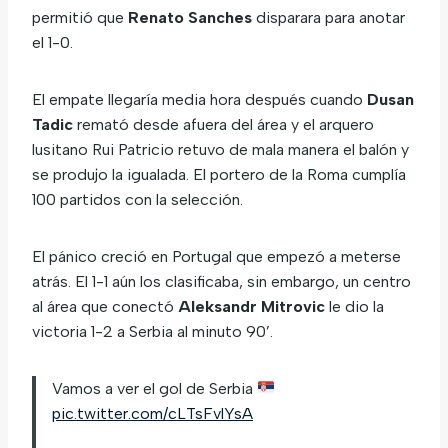
permitió que
Renato Sanches
disparara para anotar
el 1-0.
El empate llegaría media hora después cuando
Dusan
Tadic
remató desde afuera del área y el arquero
lusitano Rui Patricio retuvo de mala manera el balón y
se produjo la igualada. El portero de la Roma cumplía
100 partidos con la selección.
El pánico creció en Portugal que empezó a meterse
atrás. El 1-1 aún los clasificaba, sin embargo, un centro
al área que conectó
Aleksandr Mitrovic
le dio la
victoria 1-2 a Serbia al minuto 90’.
Vamos a ver el gol de Serbia
pic.twitter.com/cLTsFvlYsA