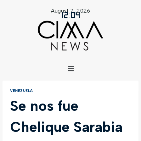
August 7, 2026
12
:
04
VENEZUELA
Se nos fue
Chelique Sarabia