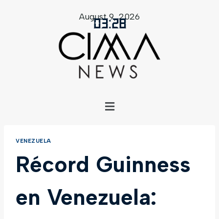
August 9, 2026
03
:
28
VENEZUELA
Récord Guinness
en Venezuela: