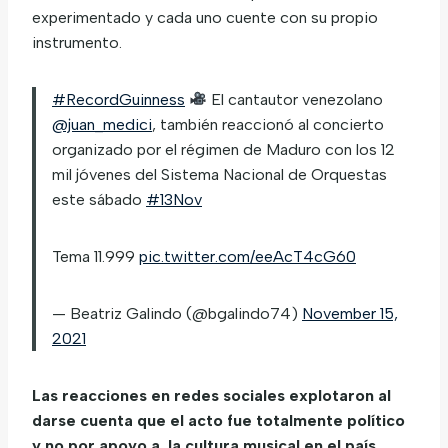
experimentado y cada uno cuente con su propio
instrumento.
#RecordGuinness
El cantautor venezolano
@juan_medici
, también reaccionó al concierto
organizado por el régimen de Maduro con los 12
mil jóvenes del Sistema Nacional de Orquestas
este sábado
#13Nov
Tema 11.999
pic.twitter.com/eeAcT4cG60
— Beatriz Galindo (@bgalindo74)
November 15,
2021
Las reacciones en redes sociales explotaron al
darse cuenta que el acto fue totalmente político
y no por apoyo a la cultura musical en el país
.