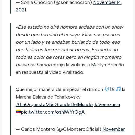
— Sonia Chocron (@soniachocron)
November 14,
2021
«Ese estado no diré nombre andaba con un show
desde que terminó el ensayo. Ellos nos pasaron
por un lado y se andaban burlando de todo, eso
que hicieron fue por echar broma. Es cierto no
todo es color de rosas pero en ningún momento
pasamos hambre»
dijo la violinista Marilyn Briceño
en respuesta al video viralizado.
Que mejor manera de empezar el día con
la
Marcha Eslava de Tchaikovsky
#LaOrquestaMásGrandeDelMundo
#Venezuela
pic.twitter.com/oshjWYrQgA
— Carlos Montero (@CMonteroOficial)
November