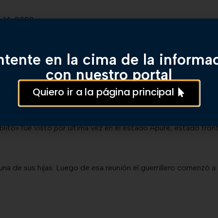
y 14, 2022
tente en la cima de la informa
con nuestro portal
e recientemente Gustavo Aníbal Giraldo, estaba escondido en t
Quiero ir a la página principal
l jefe guerrillero.
lito» fue visto por última vez en el estado Apure, estado fron
na de sus hijas. Luego de esa reunión el guerrillero comenzó a