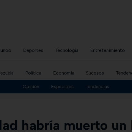
undo
Deportes
Tecnología
Entretenimiento
ezuela
Política
Economía
Sucesos
Tenden
Opinión
Especiales
Tendencias
ad habría muerto un l