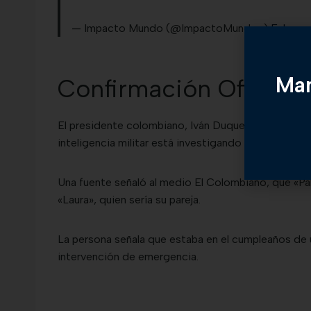
— Impacto Mundo (@ImpactoMundo_)
Februar
Man
Confirmación Oficial
El presidente colombiano, Iván Duque, confirmó qu
inteligencia militar está investigando qué pasó con e
Una fuente señaló al medio El Colombiano, que «Pab
«Laura», quien sería su pareja.
La persona señala que estaba en el cumpleaños de u
intervención de emergencia.