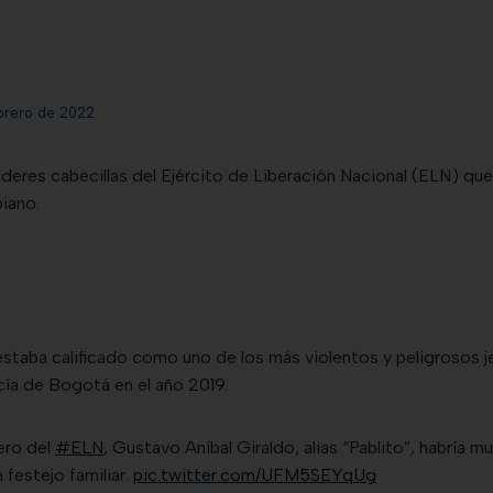
ebrero de 2022
 líderes cabecillas del Ejército de Liberación Nacional (ELN) q
iano.
staba calificado como uno de los más violentos y peligrosos je
icía de Bogotá en el año 2019.
ero del
#ELN
, Gustavo Aníbal Giraldo, alias “Pablito”, habría m
 festejo familiar.
pic.twitter.com/UFM5SEYqUg