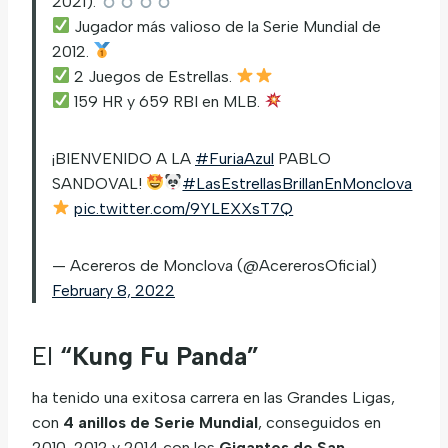
2021).
Jugador más valioso de la Serie Mundial de
2012.
2 Juegos de Estrellas.
159 HR y 659 RBI en MLB.
¡BIENVENIDO A LA
#FuriaAzul
PABLO
SANDOVAL!
#LasEstrellasBrillanEnMonclova
pic.twitter.com/9YLEXXsT7Q
— Acereros de Monclova (@AcererosOficial)
February 8, 2022
El
“Kung Fu Panda”
ha tenido una exitosa carrera en las Grandes Ligas,
con
4 anillos de Serie Mundial
, conseguidos en
2010, 2012 y 2014 con los
Gigantes de San