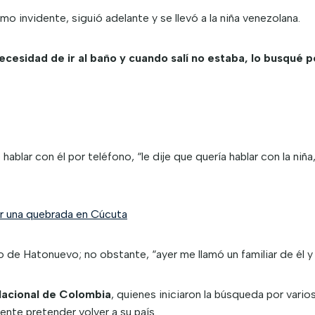
o invidente, siguió adelante y se llevó a la niña venezolana.
cesidad de ir al baño y cuando salí no estaba, lo busqué p
blar con él por teléfono, “le dije que quería hablar con la niña
or una quebrada en Cúcuta
 de Hatonuevo; no obstante, “ayer me llamó un familiar de él y 
 Nacional de Colombia
, quienes iniciaron la búsqueda por varios
nte pretender volver a su país.