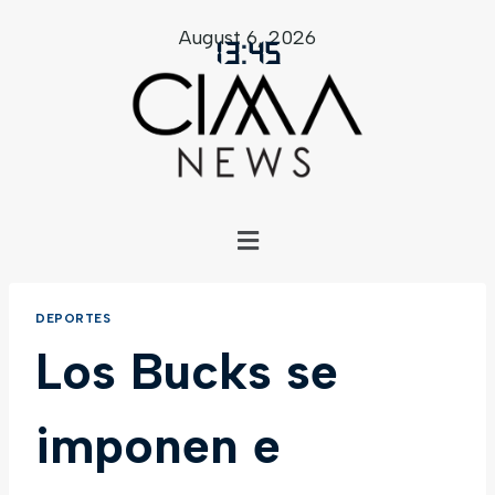
August 6, 2026
13
:
45
DEPORTES
Los Bucks se
imponen e