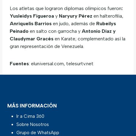
Los atletas que lograron diplomas olímpicos fueron
:
Yusleidys Figueroa
y
Naryury Pérez
en halterofilia,
Anriquelis Barrios
en judo, además de
Rubeilys
Peinado
en salto con garrocha y
Antonio Diaz y
Claudymar Gracés
en Karate; complementado así la
gran representación de Venezuela.
Fuentes
: eluniversal.com, telesurtv.net
MÁS INFORMACIÓN
Ir a Cima 360
Sobre Nosotros
Grupo de WhatsApp