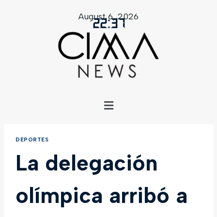
August 6, 2026
22
:
37
DEPORTES
La delegación
olímpica arribó a