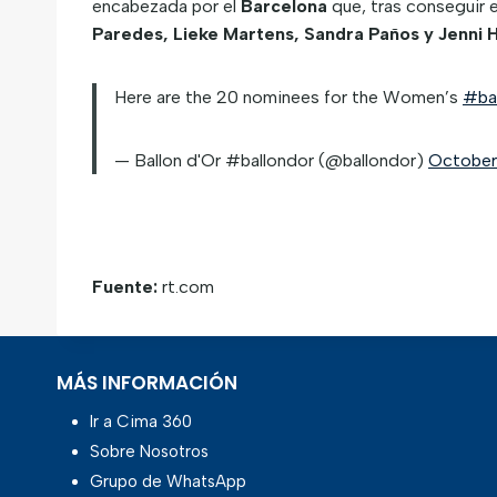
encabezada por el
Barcelona
que, tras conseguir e
Paredes, Lieke Martens, Sandra Paños y Jenni
Here are the 20 nominees for the Women’s
#ba
— Ballon d'Or #ballondor (@ballondor)
October
Fuente:
rt.com
MÁS INFORMACIÓN
Ir a Cima 360
Sobre Nosotros
Grupo de WhatsApp