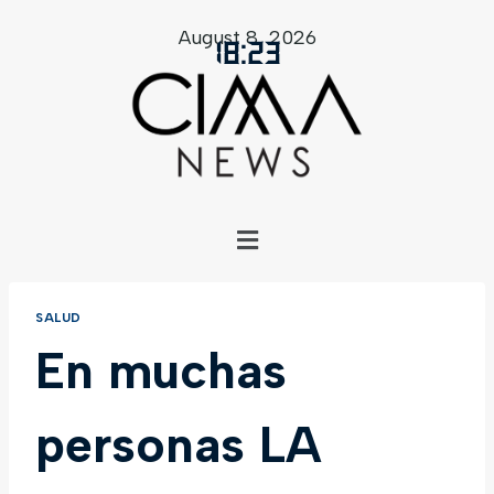
August 8, 2026
18
:
23
SALUD
En muchas
personas LA