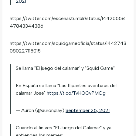
2021
https://twitter.com/escenastumblr/status/14426558
47843344386
https://twitter.com/squidgameoficia/status/1442743
080227115015
Se llama "El juego del calamar" y "Squid Game"
En España se llama "Las flipantes aventuras del
calamar Jose"
https://t.co/TvHOCvPMOg
— Auron (@auronplay)
September 25, 2021
Cuando al fin ves "El Juego del Calamar" y ya
entiendes los memes: