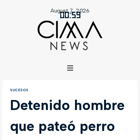
August 7, 2026
00
:
59
SUCESOS
Detenido hombre
que pateó perro