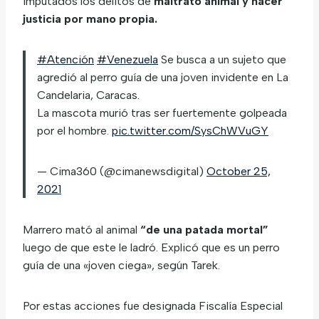
imputados los delitos de
maltrato animal y hacer
justicia por mano propia.
#Atención
#Venezuela
Se busca a un sujeto que
agredió al perro guía de una joven invidente en La
Candelaria, Caracas.
La mascota murió tras ser fuertemente golpeada
por el hombre.
pic.twitter.com/SysChWVuGY
— Cima360 (@cimanewsdigital)
October 25,
2021
Marrero mató al animal
“de una patada mortal”
luego de que este le ladró. Explicó que es un perro
guía de una «joven ciega», según Tarek.
Por estas acciones fue
designada Fiscalía Especial